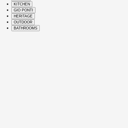
KITCHEN
GIO PONTI
HERITAGE
OUTDOOR
BATHROOMS
( Itms. 28 )
HIGHLIGHTS
Nos pièces incontournables et icônes sont d
apportant confort, élégance, vision singulièr
Voir les détails
JULIAN
CANAPÉS
VINCENT VAN DUYSEN
Voir les détails
EDMOND
CANAPÉS
CHRISTOPHE DELCOURT