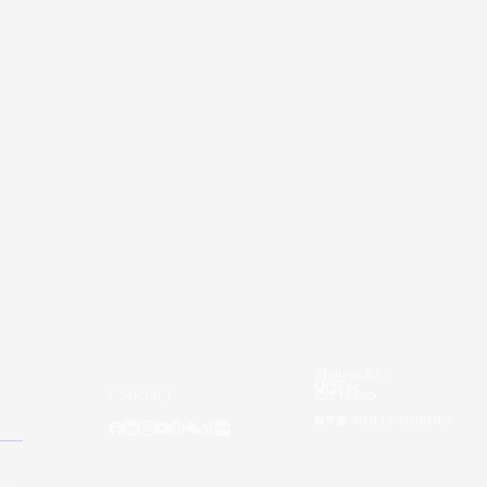
( Social )
ners
ité