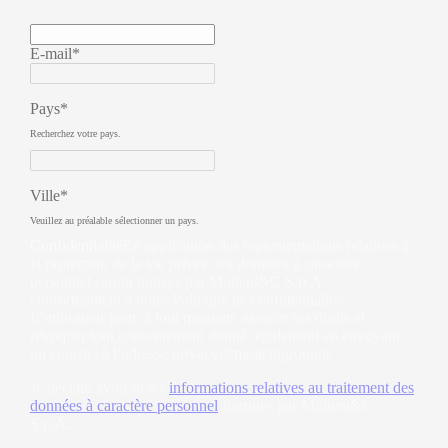
E-mail*
Pays*
Recherchez votre pays.
Ville*
Veuillez au préalable sélectionner un pays.
Confidentialité
En application des réglementations relatives à
la protection de la vie privée, les données à caractère
personnel seront traitées par Molteni&C S.p.A
conformément à notre Politique de confidentialité.
L’utilisateur peut, à tout moment, exercer ses droits et
révoquer tout consentement donné, également en envoyant
un courriel à l’adresse
privacy@moltenigroup.it
Je déclare avoir lu les
informations relatives au traitement des
données à caractère personnel
fournies par Molteni&C
S.p.A.