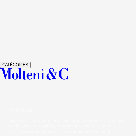
Voir les détails
GRADUATE
LIVING SYSTEMS ET BIBLIOTHÈQUES
JEAN
Voir les détails
GLISS MASTER
ARMOIRES
VINCENT VAN DUYSEN
Voir les détails
VETRA
ARMOIRES
STUDIO KLASS
CATÉGORIES
( Newsletter )
Inscrivez-vous à notre newsletter pour recevoir des actualités
exclusives, des regards professionnels sur le design, des
invitations et bien plus encore de la part de Molteni&C.