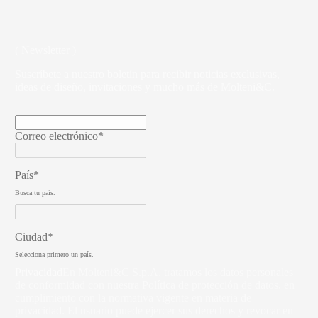
( Newsletter )
Suscríbete a nuestro boletín para recibir noticias exclusivas,
ideas de diseño, invitaciones y mucho más de Molteni&C.
Correo electrónico*
País*
Busca tu país.
Ciudad*
Selecciona primero un país.
Privacidad
En Molteni&C S.p.A. tratamos los datos personales
de conformidad con nuestra Política de protección de datos, en
cumplimiento con la normativa vigente en materia de
privacidad. El usuario puede ejercer sus derechos y revocar en