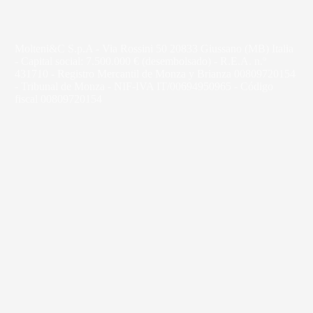
Molteni&C S.p.A - Via Rossini 50 20833 Giussano (MB) Italia
- Capital social: 7.500.000 € (desembolsado) - R.E.A. n.º
431710 - Registro Mercantil de Monza y Brianza 00809720154
- Tribunal de Monza - NIF-IVA IT/00694950965 - Código
fiscal 00809720154