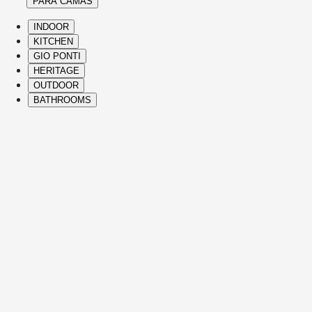
PARA CAMAS
INDOOR
KITCHEN
GIO PONTI
HERITAGE
OUTDOOR
BATHROOMS
( Itms. 28 )
HIGHLIGHTS
The Molteni&C best-sellers and icons span
Heritage Collection and contemporary
designs, bringing comfort, elegance,
distinctive vision, and refined Italian
craftsmanship to every part of the home.