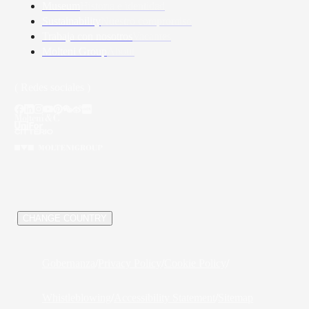
Museum
Historia e identidad
Sustainability
Nuestro compromiso
Trabaja con nosotros
Vacantes
Molteni Group
About
( Redes sociales )
/
CHANGE COUNTRY
Gobernanza
/
Privacy Policy
/
Cookie Policy
/
Whistleblowing
/
Accessibility Statement
/
Sitemap