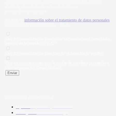
cualquier momento los consentimientos otorgados, también
mediante el envío de un correo electrónico a
privacy@moltenigroup.it
He leído la
información sobre el tratamiento de datos personales
proporcionada por Molteni&C. - S.p.A.
Doy mi consentimiento para recibir comunicaciones comerciales
directas de Molteni&C S.p.A. *
Doy mi consentimiento para fines de elaboración de perfiles
Doy mi consentimiento para la cesión de mis datos personales a
otras empresas del Grupo Molteni
Enviar
( Conéctate y descubre más )
My Area
Arquitectos y diseñadores
M Magazine
Historias de design