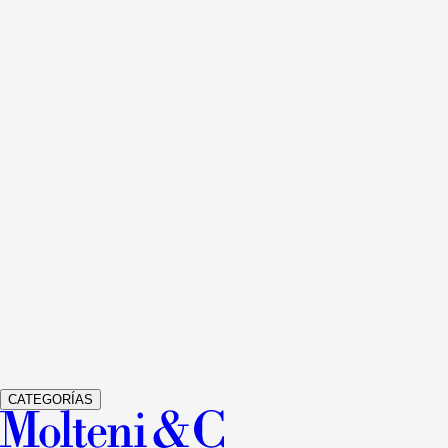
Ver detalles
505 UP SYSTEM
LIBRERÍAS Y MULTIMEDIA
NICOLA
GALLIZIA
Ver detalles
GRADUATE
LIBRERÍAS Y MULTIMEDIA
JEAN NOUVEL
Ver detalles
GLISS MASTER
ARMARIOS
VINCENT VAN DUYSEN
Ver detalles
VETRA
ARMARIOS
STUDIO KLASS
CATEGORÍAS