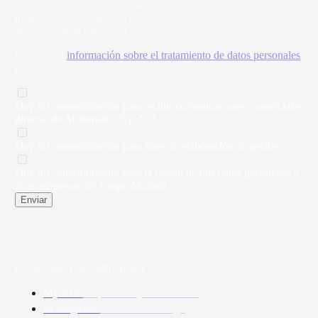
cualquier momento los consentimientos otorgados, también
mediante el envío de un correo electrónico a
privacy@moltenigroup.it
He leído la
información sobre el tratamiento de datos personales
proporcionada por Molteni&C. - S.p.A.
Doy mi consentimiento para recibir comunicaciones comerciales
directas de Molteni&C S.p.A. *
Doy mi consentimiento para fines de elaboración de perfiles
Doy mi consentimiento para la cesión de mis datos personales a
otras empresas del Grupo Molteni
Enviar
( Conéctate y descubre más )
My Area
Arquitectos y diseñadores
M Magazine
Historias de design