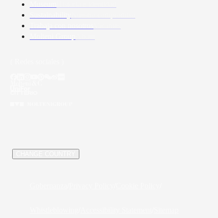
Museum
Historia e identidad
Sustainability
Nuestro compromiso
Trabaja con nosotros
Vacantes
Molteni Group
About
( Redes sociales )
/
CHANGE COUNTRY
Gobernanza
/
Privacy Policy
/
Cookie Policy
/
Whistleblowing
/
Accessibility Statement
/
Sitemap