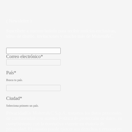
( Newsletter )
Suscríbete a nuestro boletín para recibir noticias exclusivas,
ideas de diseño, invitaciones y mucho más de Molteni&C.
Correo electrónico*
País*
Busca tu país.
Ciudad*
Selecciona primero un país.
Privacidad
En Molteni&C S.p.A. tratamos los datos personales
de conformidad con nuestra Política de protección de datos, en
cumplimiento con la normativa vigente en materia de
privacidad. El usuario puede ejercer sus derechos y revocar en