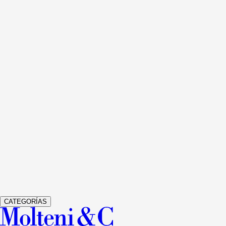
Ver detalles
505 UP SYSTEM
LIBRERÍAS Y MULTIMEDIA
NICOLA
GALLIZIA
Ver detalles
GRADUATE
LIBRERÍAS Y MULTIMEDIA
JEAN NOUVEL
Ver detalles
GLISS MASTER
ARMARIOS
VINCENT VAN DUYSEN
Ver detalles
VETRA
ARMARIOS
STUDIO KLASS
CATEGORÍAS