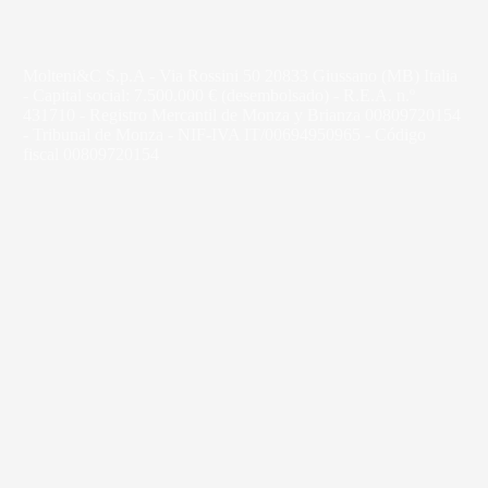
Molteni&C S.p.A - Via Rossini 50 20833 Giussano (MB) Italia
- Capital social: 7.500.000 € (desembolsado) - R.E.A. n.º
431710 - Registro Mercantil de Monza y Brianza 00809720154
- Tribunal de Monza - NIF-IVA IT/00694950965 - Código
fiscal 00809720154