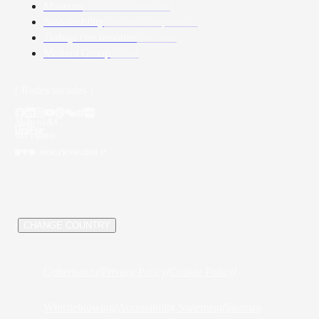
Museum
Historia e identidad
Sustainability
Nuestro compromiso
Trabaja con nosotros
Vacantes
Molteni Group
About
( Redes sociales )
/
CHANGE COUNTRY
Gobernanza
/
Privacy Policy
/
Cookie Policy
/
Whistleblowing
/
Accessibility Statement
/
Sitemap