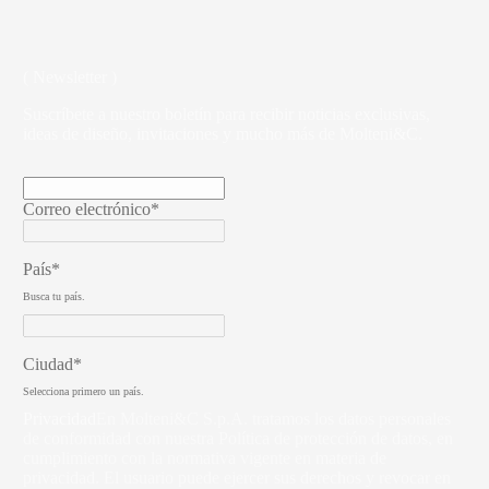
( Newsletter )
Suscríbete a nuestro boletín para recibir noticias exclusivas,
ideas de diseño, invitaciones y mucho más de Molteni&C.
Correo electrónico*
País*
Busca tu país.
Ciudad*
Selecciona primero un país.
Privacidad
En Molteni&C S.p.A. tratamos los datos personales
de conformidad con nuestra Política de protección de datos, en
cumplimiento con la normativa vigente en materia de
privacidad. El usuario puede ejercer sus derechos y revocar en