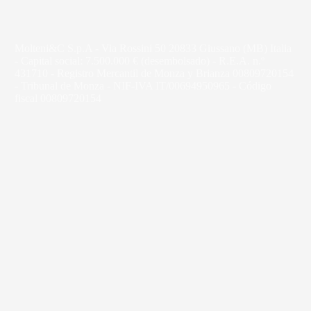
Molteni&C S.p.A - Via Rossini 50 20833 Giussano (MB) Italia
- Capital social: 7.500.000 € (desembolsado) - R.E.A. n.º
431710 - Registro Mercantil de Monza y Brianza 00809720154
- Tribunal de Monza - NIF-IVA IT/00694950965 - Código
fiscal 00809720154