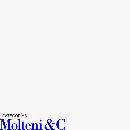
Ver detalles
505 UP SYSTEM
LIBRERÍAS Y MULTIMEDIA
NICOLA
GALLIZIA
Ver detalles
GRADUATE
LIBRERÍAS Y MULTIMEDIA
JEAN NOUVEL
Ver detalles
GLISS MASTER
ARMARIOS
VINCENT VAN DUYSEN
Ver detalles
VETRA
ARMARIOS
STUDIO KLASS
CATEGORÍAS