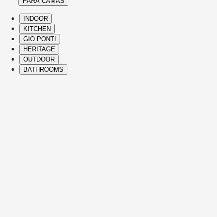
PARA CAMAS
INDOOR
KITCHEN
GIO PONTI
HERITAGE
OUTDOOR
BATHROOMS
( Itms. 28 )
HIGHLIGHTS
The Molteni&C best-sellers and icons span
Heritage Collection and contemporary
designs, bringing comfort, elegance,
distinctive vision, and refined Italian
craftsmanship to every part of the home.