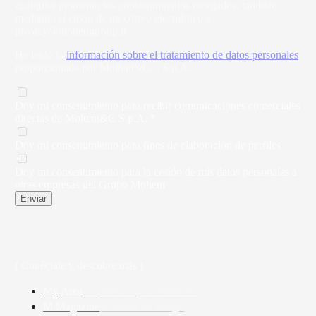
cualquier momento los consentimientos otorgados, también
mediante el envío de un correo electrónico a
privacy@moltenigroup.it
He leído la
información sobre el tratamiento de datos personales
proporcionada por Molteni&C. - S.p.A.
Doy mi consentimiento para recibir comunicaciones comerciales
directas de Molteni&C S.p.A. *
Doy mi consentimiento para fines de elaboración de perfiles
Doy mi consentimiento para la cesión de mis datos personales a
otras empresas del Grupo Molteni
Enviar
( Conéctate y descubre más )
My Area
Arquitectos y diseñadores
M Magazine
Historias de design