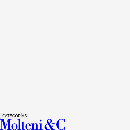
Ver detalles
505 UP SYSTEM
LIBRERÍAS Y MULTIMEDIA
NICOLA
GALLIZIA
Ver detalles
GRADUATE
LIBRERÍAS Y MULTIMEDIA
JEAN NOUVEL
Ver detalles
GLISS MASTER
ARMARIOS
VINCENT VAN DUYSEN
Ver detalles
VETRA
ARMARIOS
STUDIO KLASS
CATEGORÍAS