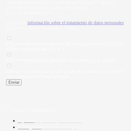
cualquier momento los consentimientos otorgados, también
mediante el envío de un correo electrónico a
privacy@moltenigroup.it
He leído la
información sobre el tratamiento de datos personales
proporcionada por Molteni&C. - S.p.A.
Doy mi consentimiento para recibir comunicaciones comerciales
directas de Molteni&C S.p.A. *
Doy mi consentimiento para fines de elaboración de perfiles
Doy mi consentimiento para la cesión de mis datos personales a
otras empresas del Grupo Molteni
Enviar
( Conéctate y descubre más )
My Area
Arquitectos y diseñadores
M Magazine
Historias de design