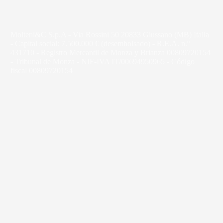
Molteni&C S.p.A - Via Rossini 50 20833 Giussano (MB) Italia
- Capital social: 7.500.000 € (desembolsado) - R.E.A. n.º
431710 - Registro Mercantil de Monza y Brianza 00809720154
- Tribunal de Monza - NIF-IVA IT/00694950965 - Código
fiscal 00809720154