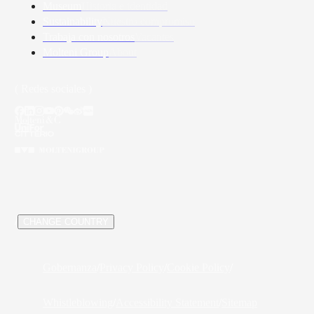
Museum
Historia e identidad
Sustainability
Nuestro compromiso
Trabaja con nosotros
Vacantes
Molteni Group
About
( Redes sociales )
/
CHANGE COUNTRY
Gobernanza
/
Privacy Policy
/
Cookie Policy
/
Whistleblowing
/
Accessibility Statement
/
Sitemap