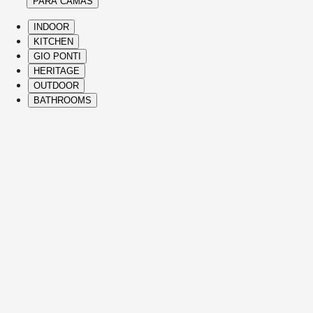
PARA CAMAS
INDOOR
KITCHEN
GIO PONTI
HERITAGE
OUTDOOR
BATHROOMS
( Itms. 28 )
HIGHLIGHTS
The Molteni&C best-sellers and icons span
Heritage Collection and contemporary
designs, bringing comfort, elegance,
distinctive vision, and refined Italian
craftsmanship to every part of the home.