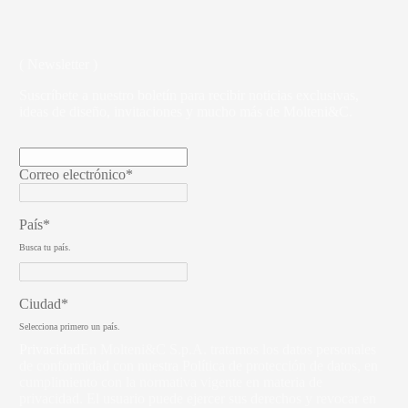
( Newsletter )
Suscríbete a nuestro boletín para recibir noticias exclusivas,
ideas de diseño, invitaciones y mucho más de Molteni&C.
Correo electrónico*
País*
Busca tu país.
Ciudad*
Selecciona primero un país.
Privacidad
En Molteni&C S.p.A. tratamos los datos personales
de conformidad con nuestra Política de protección de datos, en
cumplimiento con la normativa vigente en materia de
privacidad. El usuario puede ejercer sus derechos y revocar en