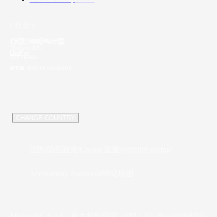
( 社会 )
/
CHANGE COUNTRY
治理
隐私政策
Cookie 政策
/
/
/
Whistleblowing
/
网站地图
Accessibility Statement
/
Molteni&C S.p.A - 意大利朱萨诺（MB）Via Rossini大街50