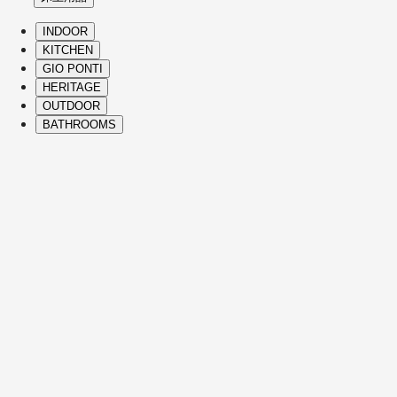
INDOOR
KITCHEN
GIO PONTI
HERITAGE
OUTDOOR
BATHROOMS
( Itms. 28 )
HIGHLIGHTS
Molteni&C 畅销产品及经典单品涵盖
Heritage 系列和现代设计，为家中的每个
角落赋予舒适感和优雅格调，展现出独具
一格的设计理念和精湛的意大利工艺。