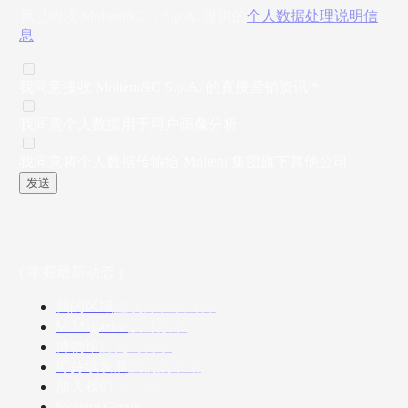
我已阅读 Molteni&C. - S.p.A. 提供的
个人数据处理说明信
息
我同意接收 Molteni&C S.p.A. 的直接营销资讯 *
我同意个人数据用于用户画像分析
我同意将个人数据传输给 Molteni 集团旗下其他公司
发送
( 掌握最新动态 )
我的区域
建筑师和设计师
M Magazine
设计故事
博物馆
历史与传承
可持续发展
我们的承诺
加入我们
招贤纳士
Molteni Group
About