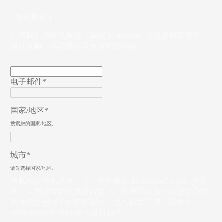
( 资讯推送 )
订阅我们的资讯推送，获取 Molteni&C 推送的独家资讯、
设计见解、活动邀请等更多精彩内容。
电子邮件*
国家/地区*
搜索您的国家/地区。
城市*
请先选择国家/地区。
隐私
根据隐私条例，个人数据将由 Molteni&C S.p.A. 按照
其个人数据保护政策进行处理。用户可以随时行使自身权
利并撤回已授予的任何授权，也可以发送电子邮件至：
privacy@moltenigroup.it
进行操作