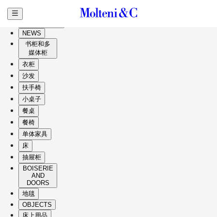
跳至主要内容
HIGHLIGHTS
NEWS
书柜和多
媒体柜
衣柜
沙发
扶手椅
小桌子
餐桌
餐椅
单体家具
床
抽屉柜
BOISERIE
AND
DOORS
地毯
OBJECTS
床上用品