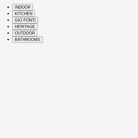
INDOOR
KITCHEN
GIO PONTI
HERITAGE
OUTDOOR
BATHROOMS
( Itms. 28 )
HIGHLIGHTS
Die Bestseller und Ikonen von Molteni&C,
von der Heritage Collection bis zu
modernen Meisterwerken, erfüllen jedes
Zuhause mit Komfort, zeitloser Eleganz,
einzigartiger Vision und feinster
italienischer Handwerkskunst.