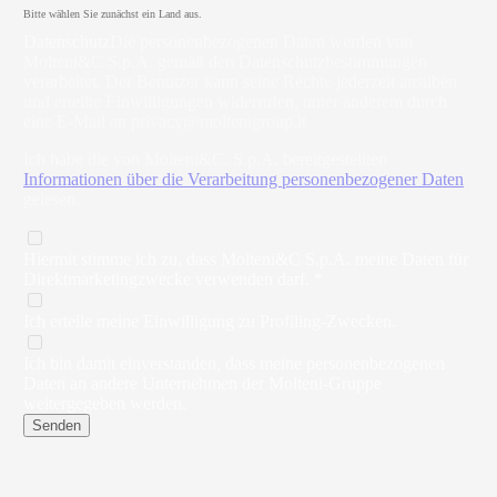
Bitte wählen Sie zunächst ein Land aus.
Datenschutz
Die personenbezogenen Daten werden von
Molteni&C S.p.A. gemäß den Datenschutzbestimmungen
verarbeitet. Der Benutzer kann seine Rechte jederzeit ausüben
und erteilte Einwilligungen widerrufen, unter anderem durch
eine E-Mail an
privacy@moltenigroup.it
Ich habe die von Molteni&C. S.p.A. bereitgestellten
Informationen über die Verarbeitung personenbezogener Daten
gelesen.
Hiermit stimme ich zu, dass Molteni&C S.p.A. meine Daten für
Direktmarketingzwecke verwenden darf. *
Ich erteile meine Einwilligung zu Profiling-Zwecken.
Ich bin damit einverstanden, dass meine personenbezogenen
Daten an andere Unternehmen der Molteni-Gruppe
weitergegeben werden.
Senden