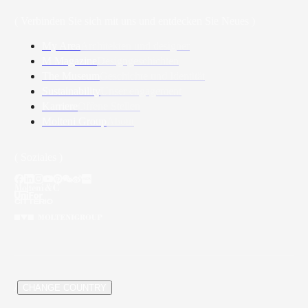
( Verbinden Sie sich mit uns und entdecken Sie Neues )
My Area
Architekten und designer
M Magazine
Designgeschichten
The Museum
Geschichte und Identität
Sustainability
Unser engagement
Karriere
Offene Stellen
Molteni Group
About
( Soziales )
/
CHANGE COUNTRY