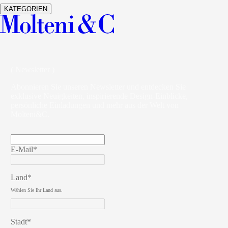
KATEGORIEN
( Newsletter )
Abonnieren Sie unseren Newsletter und entdecken Sie
exklusive Neuigkeiten, inspirierende Design-Einblicke,
persönliche Einladungen und mehr aus der Welt von
Molteni&C.
E-Mail*
Land*
Wählen Sie Ihr Land aus.
Stadt*