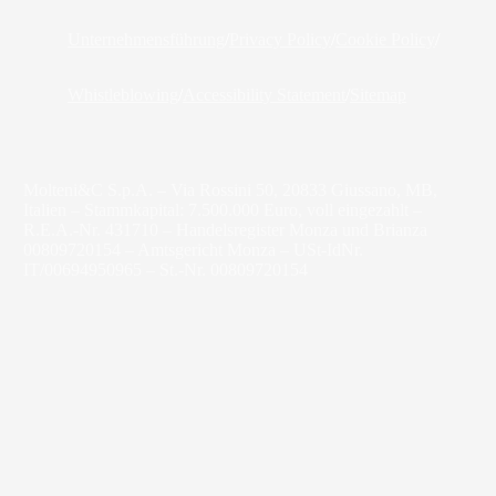
Unternehmensführung
/
Privacy Policy
/
Cookie Policy
/
Whistleblowing
/
Accessibility Statement
/
Sitemap
Molteni&C S.p.A. – Via Rossini 50, 20833 Giussano, MB,
Italien – Stammkapital: 7.500.000 Euro, voll eingezahlt –
R.E.A.-Nr. 431710 – Handelsregister Monza und Brianza
00809720154 – Amtsgericht Monza – USt-IdNr.
IT/00694950965 – St.-Nr. 00809720154