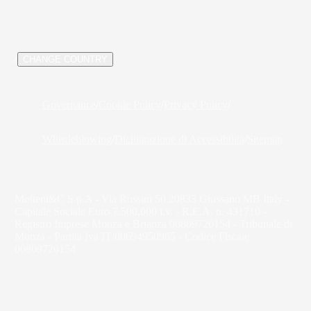
/
CHANGE COUNTRY
Governance
/
Cookie Policy
/
Privacy Policy
/
Whistleblowing
/
Dichiarazione di Accessibilità
/
Sitemap
Molteni&C S.p.A - Via Rossini 50 20833 Giussano MB Italy -
Capitale Sociale Euro 7.500.000 i.v. - R.E.A. n. 431710 -
Registro Imprese Monza e Brianza 00809720154 - Tribunale di
Monza - Partita Iva IT/00694950965 - Codice Fiscale
00809720154