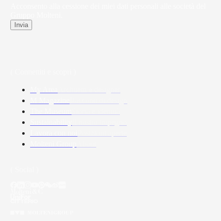
Acconsento alla cessione dei miei dati personali alle società del
Gruppo Molteni.
Invia
( Connettiti e scopri )
My Area
Architetti e designer
M Magazine
Racconti di design
The Museum
Storia e identità
Sustainability
Il nostro impegno
Lavora con noi
Posizioni aperte
Molteni Group
About
( Social )