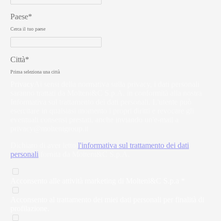
Paese*
Cerca il tuo paese
Città*
Prima seleziona una città
Privacy
Ai sensi della normativa sulla privacy, i dati personali
saranno trattati da Molteni&C S.p.A. in conformità alla nostra
Informativa sul trattamento dei dati personali. L'utente può
esercitare in qualsiasi momento i propri diritti e revocare gli
eventuali consensi prestati, anche inviando un'e-mail a
privacy@moltenigroup.it
Dichiaro di aver letto
l'informativa sul trattamento dei dati
personali
fornita da Molteni&C S.p.A.
Acconsento alle attività marketing di Molteni&C S.p.a *
Acconsento al trattamento dei miei dati personali per finalità di
profilazione.