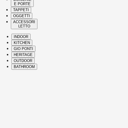
E PORTE
TAPPETI
OGGETTI
ACCESSORI
LETTO
INDOOR
KITCHEN
GIO PONTI
HERITAGE
OUTDOOR
BATHROOM
( Itms. 28 )
HIGHLIGHTS
I best-seller e le icone Molteni&C spaziano
dalla Heritage Collection ai design
contemporanei, portando comfort,
eleganza, una visione distintiva e