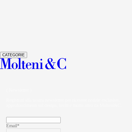
Vedi dettagli
GLISS MASTER
ARMADI E CABINE ARMADIO
VINCENT
VAN DUYSEN
Vedi dettagli
VETRA
ARMADI E CABINE ARMADIO
STUDIO KLASS
CATEGORIE
( Newsletter )
Registrati alla nostra newsletter per ricevere notizie esclusive,
approfondimenti sul design, inviti e molto altro da Molteni&C.
Email*