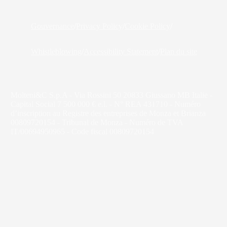
Gouvernance
/
Privacy Policy
/
Cookie Policy
/
Whistleblowing
/
Accessibility Statement
/
Plan du site
Molteni&C S.p.A - Via Rossini 50 20833 Giussano MB Italie -
Capital Social 7 500 000 € e.l. - N° REA 431710 - Numéro
d’inscription au Registre des entreprises de Monza et Brianza
00809720154 - Tribunal de Monza - Numéro de TVA
IT/00694950965 - Code fiscal 00809720154