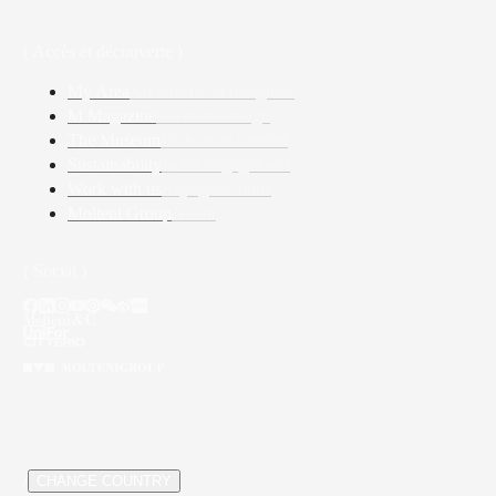
( Accès et découverte )
My Area
Architectes et designers
M Magazine
Récits de design
The Museum
Histoire et identité
Sustainability
Notre engagement
Work with us
Rejoignez-nous
Molteni Group
About
( Social )
/
CHANGE COUNTRY