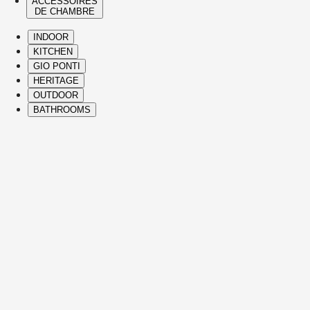
ACCESSOIRES
DE CHAMBRE
INDOOR
KITCHEN
GIO PONTI
HERITAGE
OUTDOOR
BATHROOMS
( Itms. 28 )
HIGHLIGHTS
Nos pièces incontournables et icônes sont
des créations issues de la Collection
Heritage et des designs contemporains
Molteni&C, apportant confort, élégance,
vision singulière et savoir-faire italien
raffiné dans chaque partie de la maison.