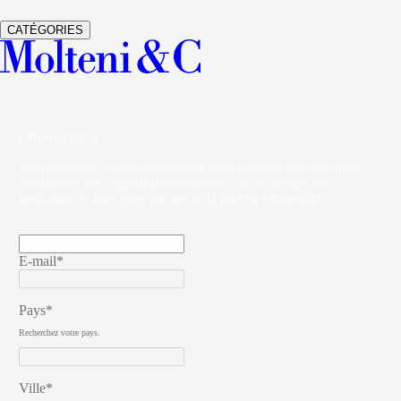
VETRA
ARMOIRES
STUDIO KLASS
CATÉGORIES
( Newsletter )
Inscrivez-vous à notre newsletter pour recevoir des actualités
exclusives, des regards professionnels sur le design, des
invitations et bien plus encore de la part de Molteni&C.
E-mail*
Pays*
Recherchez votre pays.
Ville*