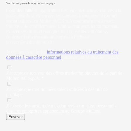
Veuillez au préalable sélectionner un pays.
Confidentialité
En application des réglementations relatives à la
protection de la vie privée, les données à caractère personnel
seront traitées par Molteni&C S.p.A conformément à notre
Politique de confidentialité. L’utilisateur peut, à tout moment,
exercer ses droits et révoquer tout consentement donné,
également en envoyant un courriel à l’adresse
privacy@moltenigroup.it
Je déclare avoir lu les
informations relatives au traitement des
données à caractère personnel
fournies par Molteni&C S.p.A.
J’accepte de recevoir des offres marketing directes de la part de
Molteni&C S.p.A. *
J’accepte que mes données soient utilisées à des fins de
profilage
J’autorise le transfert de mes données à caractère personnel à
d’autres entreprises appartenant au Groupe Molteni
Envoyer