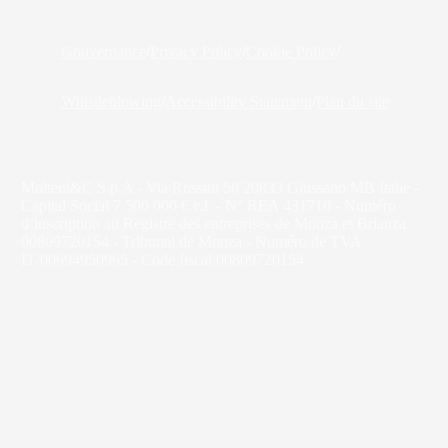
Gouvernance
/
Privacy Policy
/
Cookie Policy
/
Whistleblowing
/
Accessibility Statement
/
Plan du site
Molteni&C S.p.A - Via Rossini 50 20833 Giussano MB Italie -
Capital Social 7 500 000 € e.l. - N° REA 431710 - Numéro
d’inscription au Registre des entreprises de Monza et Brianza
00809720154 - Tribunal de Monza - Numéro de TVA
IT/00694950965 - Code fiscal 00809720154