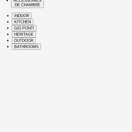
ACCESSOIRES
DE CHAMBRE
INDOOR
KITCHEN
GIO PONTI
HERITAGE
OUTDOOR
BATHROOMS
( Itms. 28 )
HIGHLIGHTS
Nos pièces incontournables et icônes sont
des créations issues de la Collection
Heritage et des designs contemporains
Molteni&C, apportant confort, élégance,
vision singulière et savoir-faire italien
raffiné dans chaque partie de la maison.