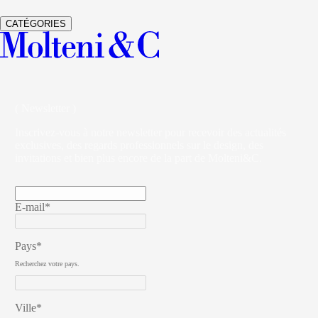
VETRA
ARMOIRES
STUDIO KLASS
CATÉGORIES
( Newsletter )
Inscrivez-vous à notre newsletter pour recevoir des actualités
exclusives, des regards professionnels sur le design, des
invitations et bien plus encore de la part de Molteni&C.
E-mail*
Pays*
Recherchez votre pays.
Ville*