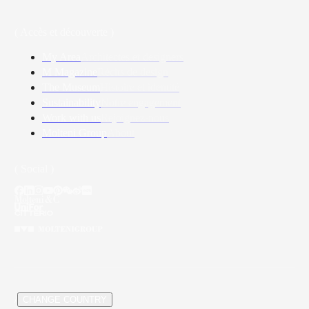
( Accès et découverte )
My Area
Architectes et designers
M Magazine
Récits de design
The Museum
Histoire et identité
Sustainability
Notre engagement
Work with us
Rejoignez-nous
Molteni Group
About
( Social )
/
CHANGE COUNTRY