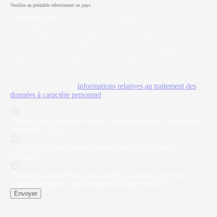
Veuillez au préalable sélectionner un pays.
Confidentialité
En application des réglementations relatives à la
protection de la vie privée, les données à caractère personnel
seront traitées par Molteni&C S.p.A conformément à notre
Politique de confidentialité. L’utilisateur peut, à tout moment,
exercer ses droits et révoquer tout consentement donné,
également en envoyant un courriel à l’adresse
privacy@moltenigroup.it
Je déclare avoir lu les
informations relatives au traitement des
données à caractère personnel
fournies par Molteni&C S.p.A.
J’accepte de recevoir des offres marketing directes de la part de
Molteni&C S.p.A. *
J’accepte que mes données soient utilisées à des fins de
profilage
J’autorise le transfert de mes données à caractère personnel à
d’autres entreprises appartenant au Groupe Molteni
Envoyer