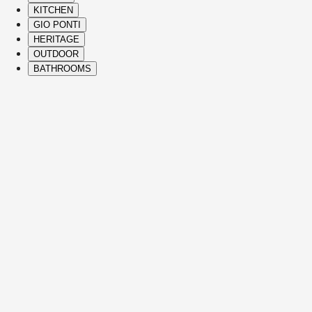
KITCHEN
GIO PONTI
HERITAGE
OUTDOOR
BATHROOMS
( Itms. 28 )
HIGHLIGHTS
Nos pièces incontournables et icônes sont d
apportant confort, élégance, vision singulièr
Voir les détails
JULIAN
CANAPÉS
VINCENT VAN DUYSEN
Voir les détails
EDMOND
CANAPÉS
CHRISTOPHE DELCOURT