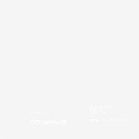
( Social )
ners
ité