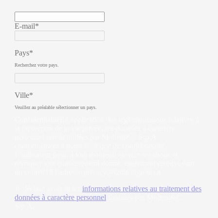
E-mail*
Pays*
Recherchez votre pays.
Ville*
Veuillez au préalable sélectionner un pays.
Confidentialité
En application des réglementations relatives à
la protection de la vie privée, les données à caractère
personnel seront traitées par Molteni&C S.p.A
conformément à notre Politique de confidentialité.
L’utilisateur peut, à tout moment, exercer ses droits et
révoquer tout consentement donné, également en envoyant
un courriel à l’adresse
privacy@moltenigroup.it
Je déclare avoir lu les
informations relatives au traitement des
données à caractère personnel
fournies par Molteni&C
S.p.A.