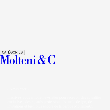
Voir les détails
GRADUATE
LIVING SYSTEMS ET BIBLIOTHÈQUES
JEAN
Voir les détails
GLISS MASTER
ARMOIRES
VINCENT VAN DUYSEN
Voir les détails
VETRA
ARMOIRES
STUDIO KLASS
CATÉGORIES
( Newsletter )
Inscrivez-vous à notre newsletter pour recevoir des actualités
exclusives, des regards professionnels sur le design, des
invitations et bien plus encore de la part de Molteni&C.