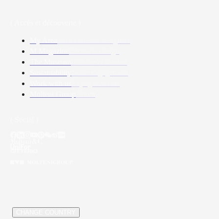
( Accès et découverte )
My Area
Architectes et designers
M Magazine
Récits de design
The Museum
Histoire et identité
Sustainability
Notre engagement
Work with us
Rejoignez-nous
Molteni Group
About
( Social )
/
CHANGE COUNTRY