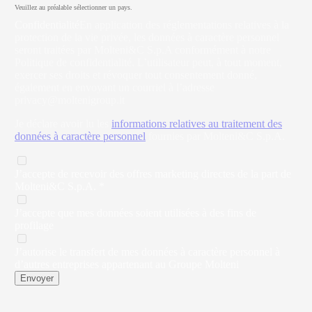
Veuillez au préalable sélectionner un pays.
Confidentialité
En application des réglementations relatives à la
protection de la vie privée, les données à caractère personnel
seront traitées par Molteni&C S.p.A conformément à notre
Politique de confidentialité. L’utilisateur peut, à tout moment,
exercer ses droits et révoquer tout consentement donné,
également en envoyant un courriel à l’adresse
privacy@moltenigroup.it
Je déclare avoir lu les
informations relatives au traitement des
données à caractère personnel
fournies par Molteni&C S.p.A.
J’accepte de recevoir des offres marketing directes de la part de
Molteni&C S.p.A. *
J’accepte que mes données soient utilisées à des fins de
profilage
J’autorise le transfert de mes données à caractère personnel à
d’autres entreprises appartenant au Groupe Molteni
Envoyer