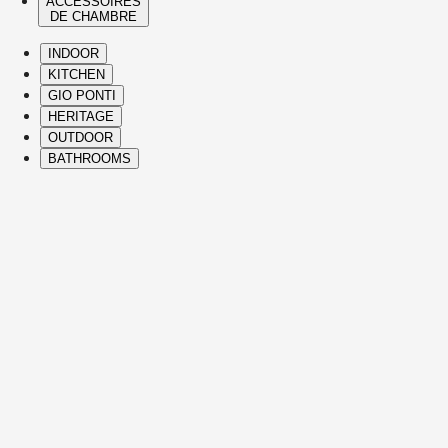
ACCESSOIRES
DE CHAMBRE
INDOOR
KITCHEN
GIO PONTI
HERITAGE
OUTDOOR
BATHROOMS
( Itms. 28 )
HIGHLIGHTS
Nos pièces incontournables et icônes sont
des créations issues de la Collection
Heritage et des designs contemporains
Molteni&C, apportant confort, élégance,
vision singulière et savoir-faire italien
raffiné dans chaque partie de la maison.