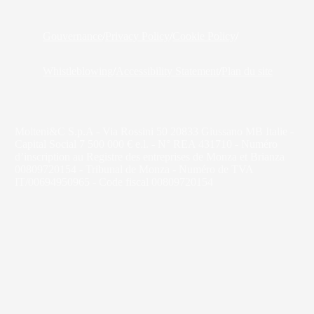
Gouvernance
/
Privacy Policy
/
Cookie Policy
/
Whistleblowing
/
Accessibility Statement
/
Plan du site
Molteni&C S.p.A - Via Rossini 50 20833 Giussano MB Italie -
Capital Social 7 500 000 € e.l. - N° REA 431710 - Numéro
d’inscription au Registre des entreprises de Monza et Brianza
00809720154 - Tribunal de Monza - Numéro de TVA
IT/00694950965 - Code fiscal 00809720154