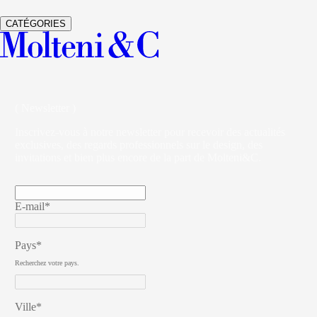
VETRA
ARMOIRES
STUDIO KLASS
CATÉGORIES
( Newsletter )
Inscrivez-vous à notre newsletter pour recevoir des actualités
exclusives, des regards professionnels sur le design, des
invitations et bien plus encore de la part de Molteni&C.
E-mail*
Pays*
Recherchez votre pays.
Ville*