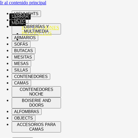
Ir al contenido principal
HIGHLIGHTS
CERRAR
NEWS
MENÚ
LIBRERÍAS Y
INSPIRACIONES
MULTIMEDIA
PRODUCTOS
ARMARIOS
SOFÁS
BUTACAS
MESITAS
MESAS
SILLAS
CONTENEDORES
CAMAS
CONTENEDORES
NOCHE
BOISERIE AND
DOORS
ALFOMBRAS
OBJECTS
ACCESORIOS PARA
CAMAS