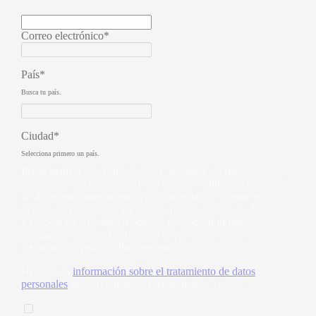
Correo electrónico*
País*
Busca tu país.
Ciudad*
Selecciona primero un país.
Privacidad
En Molteni&C S.p.A. tratamos los datos
personales de conformidad con nuestra Política de protección
de datos, en cumplimiento con la normativa vigente en
materia de privacidad. El usuario puede ejercer sus derechos
y revocar en cualquier momento los consentimientos
otorgados, también mediante el envío de un correo
electrónico a
privacy@moltenigroup.it
He leído la
información sobre el tratamiento de datos
personales
proporcionada por Molteni&C. - S.p.A.