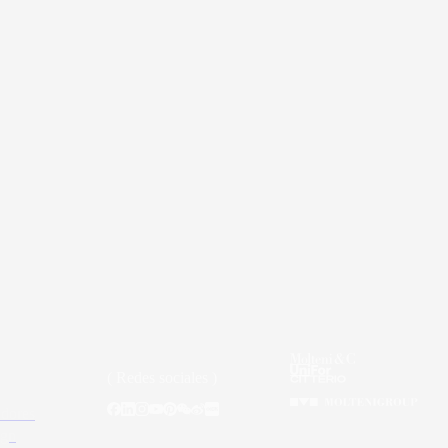
( Redes sociales )
adores
ign