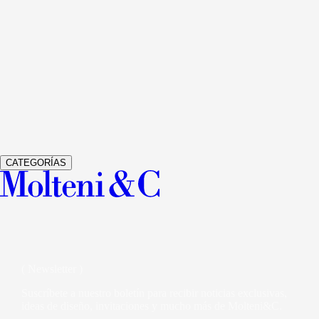
505 UP SYSTEM
LIBRERÍAS Y MULTIMEDIA
NICOLA GALL
Ver detalles
GRADUATE
LIBRERÍAS Y MULTIMEDIA
JEAN NOUVEL
Ver detalles
GLISS MASTER
ARMARIOS
VINCENT VAN DUYSEN
Ver detalles
VETRA
ARMARIOS
STUDIO KLASS
CATEGORÍAS
( Newsletter )
Suscríbete a nuestro boletín para recibir noticias exclusivas,
ideas de diseño, invitaciones y mucho más de Molteni&C.