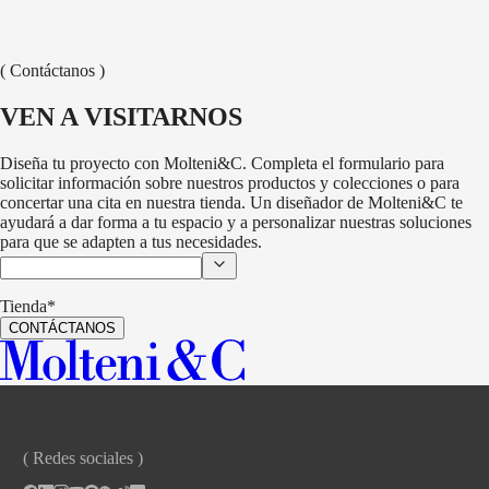
HECTOR NIGHT
WARDROBES AND WALK-IN
CLOSETS
VINCENT VAN DUYSEN
( Contáctanos )
BEAUTÉ
WARDROBE
RODOLFO DORDONI
VEN A VISITARNOS
Diseña tu proyecto con Molteni&C. Completa el formulario para
solicitar información sobre nuestros productos y colecciones o para
concertar una cita en nuestra tienda. Un diseñador de Molteni&C te
ayudará a dar forma a tu espacio y a personalizar nuestras soluciones
para que se adapten a tus necesidades.
Tienda*
CONTÁCTANOS
( Redes sociales )