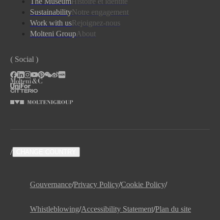
The Museum
Histoire et identité
Sustainability
Notre engagement
Work with us
Rejoignez-nous
Molteni Group
About
( Social )
/
CHANGE COUNTRY
Gouvernance
/
Privacy Policy
/
Cookie Policy
/
Whistleblowing
/
Accessibility Statement
/
Plan du site