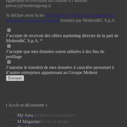
également en envoyant un courriel à l’adresse
privacy@moltenigroup.it
Je déclare avoir lu les
informations relatives au traitement des
données à caractère personnel
fournies par Molteni&C S.p.A.
J’accepte de recevoir des offres marketing directes de la part de
Molteni&C S.p.A. *
J’accepte que mes données soient utilisées à des fins de
profilage
J’autorise le transfert de mes données à caractère personnel à
d’autres entreprises appartenant au Groupe Molteni
Envoyer
( Accès et découverte )
My Area
Architectes et designers
M Magazine
Récits de design