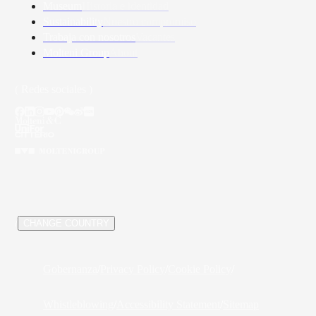
Museum
Historia e identidad
Sustainability
Nuestro compromiso
Trabaja con nosotros
Vacantes
Molteni Group
About
( Redes sociales )
/
CHANGE COUNTRY
Gobernanza
/
Privacy Policy
/
Cookie Policy
/
Whistleblowing
/
Accessibility Statement
/
Sitemap