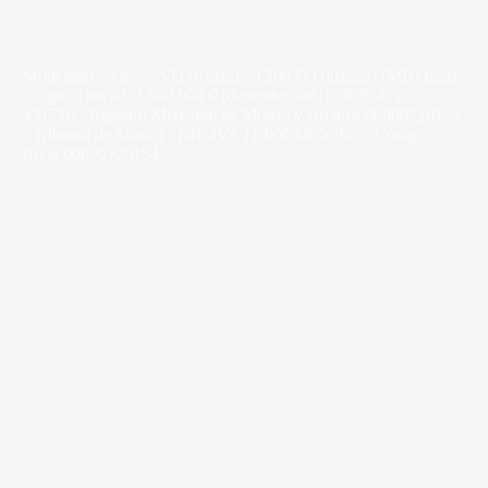
Molteni&C S.p.A - Via Rossini 50 20833 Giussano (MB) Italia
- Capital social: 7.500.000 € (desembolsado) - R.E.A. n.º
431710 - Registro Mercantil de Monza y Brianza 00809720154
- Tribunal de Monza - NIF-IVA IT/00694950965 - Código
fiscal 00809720154