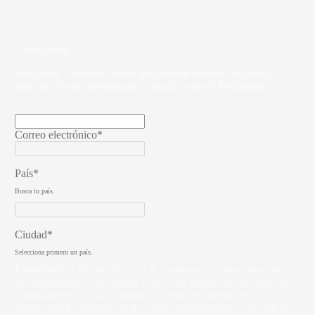
( Newsletter )
Suscríbete a nuestro boletín para recibir noticias exclusivas,
ideas de diseño, invitaciones y mucho más de Molteni&C.
Correo electrónico*
País*
Busca tu país.
Ciudad*
Selecciona primero un país.
Privacidad
En Molteni&C S.p.A. tratamos los datos personales
de conformidad con nuestra Política de protección de datos, en
cumplimiento con la normativa vigente en materia de
privacidad. El usuario puede ejercer sus derechos y revocar en