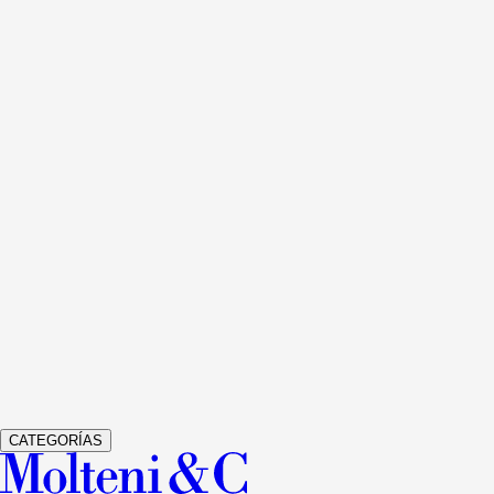
Ver detalles
505 UP SYSTEM
LIBRERÍAS Y MULTIMEDIA
NICOLA
GALLIZIA
Ver detalles
GRADUATE
LIBRERÍAS Y MULTIMEDIA
JEAN NOUVEL
Ver detalles
GLISS MASTER
ARMARIOS
VINCENT VAN DUYSEN
Ver detalles
VETRA
ARMARIOS
STUDIO KLASS
CATEGORÍAS