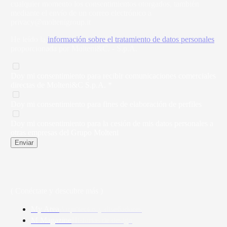
cualquier momento los consentimientos otorgados, también
mediante el envío de un correo electrónico a
privacy@moltenigroup.it
He leído la
información sobre el tratamiento de datos personales
proporcionada por Molteni&C. - S.p.A.
Doy mi consentimiento para recibir comunicaciones comerciales
directas de Molteni&C S.p.A. *
Doy mi consentimiento para fines de elaboración de perfiles
Doy mi consentimiento para la cesión de mis datos personales a
otras empresas del Grupo Molteni
Enviar
( Conéctate y descubre más )
My Area
Arquitectos y diseñadores
M Magazine
Historias de design