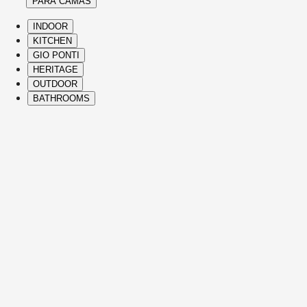
PARA CAMAS
INDOOR
KITCHEN
GIO PONTI
HERITAGE
OUTDOOR
BATHROOMS
( Itms. 28 )
HIGHLIGHTS
The Molteni&C best-sellers and icons span
Heritage Collection and contemporary
designs, bringing comfort, elegance,
distinctive vision, and refined Italian
craftsmanship to every part of the home.